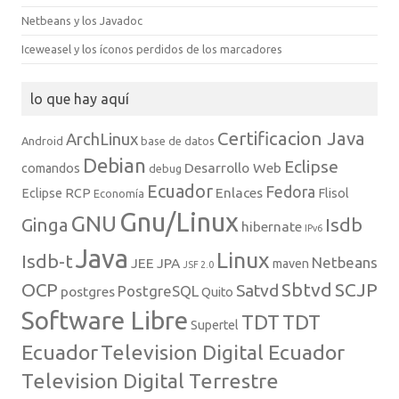
Netbeans y los Javadoc
Iceweasel y los íconos perdidos de los marcadores
lo que hay aquí
Certificacion Java
ArchLinux
Android
base de datos
Debian
Eclipse
Desarrollo Web
comandos
debug
Ecuador
Fedora
Enlaces
Eclipse RCP
Flisol
Economía
Gnu/Linux
GNU
Isdb
Ginga
hibernate
IPv6
Java
Linux
Isdb-t
Netbeans
JEE
JPA
maven
JSF 2.0
Sbtvd
SCJP
OCP
Satvd
PostgreSQL
postgres
Quito
Software Libre
TDT
TDT
Supertel
Ecuador
Television Digital Ecuador
Television Digital Terrestre