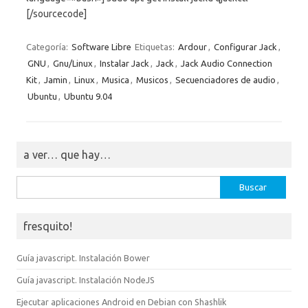
[/sourcecode]
Categoría:
Software Libre
Etiquetas:
Ardour
,
Configurar Jack
,
GNU
,
Gnu/Linux
,
Instalar Jack
,
Jack
,
Jack Audio Connection
Kit
,
Jamin
,
Linux
,
Musica
,
Musicos
,
Secuenciadores de audio
,
Ubuntu
,
Ubuntu 9.04
a ver… que hay…
Buscar:
fresquito!
Guía javascript. Instalación Bower
Guía javascript. Instalación NodeJS
Ejecutar aplicaciones Android en Debian con Shashlik