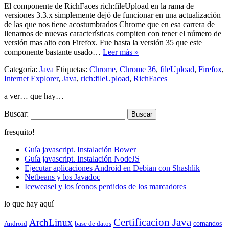
El componente de RichFaces rich:fileUpload en la rama de
versiones 3.3.x simplemente dejó de funcionar en una actualización
de las que nos tiene acostumbrados Chrome que en esa carrera de
llenarnos de nuevas características compiten con tener el número de
versión mas alto con Firefox. Fue hasta la versión 35 que este
componente bastante usado…
Leer más »
Categoría:
Java
Etiquetas:
Chrome
,
Chrome 36
,
fileUpload
,
Firefox
,
Internet Explorer
,
Java
,
rich:fileUpload
,
RichFaces
a ver… que hay…
Buscar:
fresquito!
Guía javascript. Instalación Bower
Guía javascript. Instalación NodeJS
Ejecutar aplicaciones Android en Debian con Shashlik
Netbeans y los Javadoc
Iceweasel y los íconos perdidos de los marcadores
lo que hay aquí
Certificacion Java
ArchLinux
comandos
Android
base de datos