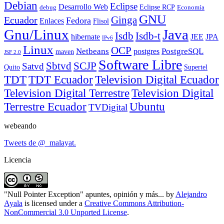
Debian
Eclipse
Desarrollo Web
Eclipse RCP
debug
Economía
GNU
Ecuador
Ginga
Fedora
Enlaces
Flisol
Gnu/Linux
Java
Isdb
Isdb-t
hibernate
JEE
JPA
IPv6
Linux
OCP
Netbeans
PostgreSQL
postgres
maven
JSF 2.0
Software Libre
Sbtvd
SCJP
Satvd
Quito
Supertel
TDT Ecuador
Television Digital Ecuador
TDT
Television Digital Terrestre
Television Digital
Terrestre Ecuador
Ubuntu
TVDigital
webeando
Tweets de @_malayat.
Licencia
"Null Pointer Exception" apuntes, opinión y más...
by
Alejandro
Ayala
is licensed under a
Creative Commons Attribution-
NonCommercial 3.0 Unported License
.