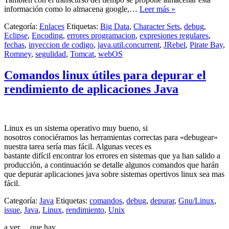
información como lo almacena google,…
Leer más »
Categoría:
Enlaces
Etiquetas:
Big Data
,
Character Sets
,
debug
,
Eclipse
,
Encoding
,
errores programacion
,
expresiones regulares
,
fechas
,
inyeccion de codigo
,
java.util.concurrent
,
JRebel
,
Pirate Bay
,
Romney
,
segulidad
,
Tomcat
,
webOS
Comandos linux útiles para depurar el
rendimiento de aplicaciones Java
Linux es un sistema operativo muy bueno, si
nosotros conociéramos las herramientas correctas para «debugear»
nuestra tarea sería mas fácil. Algunas veces es
bastante difícil encontrar los errores en sistemas que ya han salido a
producción, a continuación se detalle algunos comandos que harán
que depurar aplicaciones java sobre sistemas opertivos linux sea mas
fácil.
Categoría:
Java
Etiquetas:
comandos
,
debug
,
depurar
,
Gnu/Linux
,
issue
,
Java
,
Linux
,
rendimiento
,
Unix
a ver… que hay…