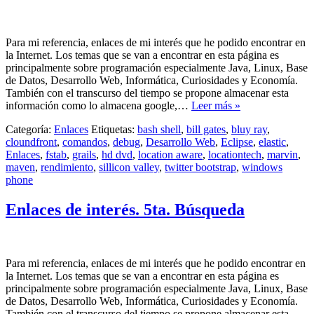
Para mi referencia, enlaces de mi interés que he podido encontrar en
la Internet. Los temas que se van a encontrar en esta página es
principalmente sobre programación especialmente Java, Linux, Base
de Datos, Desarrollo Web, Informática, Curiosidades y Economía.
También con el transcurso del tiempo se propone almacenar esta
información como lo almacena google,…
Leer más »
Categoría:
Enlaces
Etiquetas:
bash shell
,
bill gates
,
bluy ray
,
cloundfront
,
comandos
,
debug
,
Desarrollo Web
,
Eclipse
,
elastic
,
Enlaces
,
fstab
,
grails
,
hd dvd
,
location aware
,
locationtech
,
marvin
,
maven
,
rendimiento
,
sillicon valley
,
twitter bootstrap
,
windows
phone
Enlaces de interés. 5ta. Búsqueda
Para mi referencia, enlaces de mi interés que he podido encontrar en
la Internet. Los temas que se van a encontrar en esta página es
principalmente sobre programación especialmente Java, Linux, Base
de Datos, Desarrollo Web, Informática, Curiosidades y Economía.
También con el transcurso del tiempo se propone almacenar esta