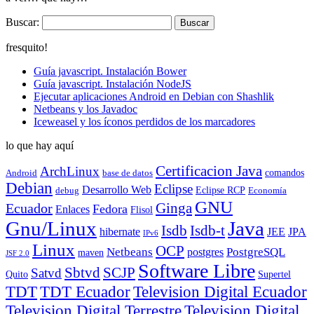
Buscar:
fresquito!
Guía javascript. Instalación Bower
Guía javascript. Instalación NodeJS
Ejecutar aplicaciones Android en Debian con Shashlik
Netbeans y los Javadoc
Iceweasel y los íconos perdidos de los marcadores
lo que hay aquí
Certificacion Java
ArchLinux
comandos
Android
base de datos
Debian
Eclipse
Desarrollo Web
Eclipse RCP
debug
Economía
GNU
Ecuador
Ginga
Fedora
Enlaces
Flisol
Gnu/Linux
Java
Isdb
Isdb-t
hibernate
JEE
JPA
IPv6
Linux
OCP
Netbeans
PostgreSQL
postgres
maven
JSF 2.0
Software Libre
Sbtvd
SCJP
Satvd
Quito
Supertel
TDT Ecuador
Television Digital Ecuador
TDT
Television Digital Terrestre
Television Digital