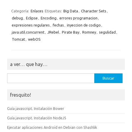
Categoría:
Enlaces
Etiquetas:
Big Data
,
Character Sets
,
debug
,
Eclipse
,
Encoding
,
errores programacion
,
expresiones regulares
,
fechas
,
inyeccion de codigo
,
java.util.concurrent
,
JRebel
,
Pirate Bay
,
Romney
,
segulidad
,
Tomcat
,
webOS
a ver… que hay…
Buscar:
fresquito!
Guía javascript. Instalación Bower
Guía javascript. Instalación NodeJS
Ejecutar aplicaciones Android en Debian con Shashlik