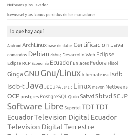
Netbeans y los Javadoc
Iceweasel y los íconos perdidos de los marcadores
lo que hay aquí
Certificacion Java
ArchLinux
Android
base de datos
Debian
Eclipse
Desarrollo Web
comandos
debug
Ecuador
Fedora
Enlaces
Eclipse RCP
Flisol
Economía
Gnu/Linux
GNU
Isdb
Ginga
hibernate
IPv6
Java
Linux
Isdb-t
Netbeans
JEE
JPA
maven
JSF 2.0
Sbtvd
SCJP
OCP
Satvd
PostgreSQL
postgres
Quito
Software Libre
TDT
TDT
Supertel
Ecuador
Television Digital Ecuador
Television Digital Terrestre