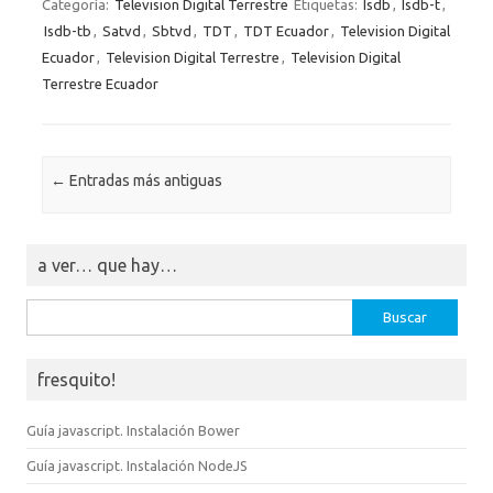
Categoría:
Television Digital Terrestre
Etiquetas:
Isdb
,
Isdb-t
,
Isdb-tb
,
Satvd
,
Sbtvd
,
TDT
,
TDT Ecuador
,
Television Digital
Ecuador
,
Television Digital Terrestre
,
Television Digital
Terrestre Ecuador
Navegación de entradas
←
Entradas más antiguas
a ver… que hay…
Buscar:
fresquito!
Guía javascript. Instalación Bower
Guía javascript. Instalación NodeJS