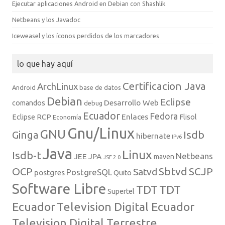
Ejecutar aplicaciones Android en Debian con Shashlik
Netbeans y los Javadoc
Iceweasel y los íconos perdidos de los marcadores
lo que hay aquí
Certificacion Java
ArchLinux
Android
base de datos
Debian
Eclipse
Desarrollo Web
comandos
debug
Ecuador
Fedora
Enlaces
Eclipse RCP
Flisol
Economía
Gnu/Linux
GNU
Isdb
Ginga
hibernate
IPv6
Java
Linux
Isdb-t
Netbeans
JEE
JPA
maven
JSF 2.0
Sbtvd
SCJP
OCP
Satvd
PostgreSQL
postgres
Quito
Software Libre
TDT
TDT
Supertel
Ecuador
Television Digital Ecuador
Television Digital Terrestre