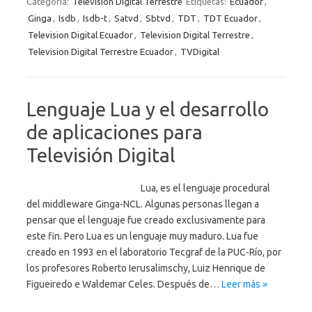
Categoría:
Television Digital Terrestre
Etiquetas:
Ecuador
,
Ginga
,
Isdb
,
Isdb-t
,
Satvd
,
Sbtvd
,
TDT
,
TDT Ecuador
,
Television Digital Ecuador
,
Television Digital Terrestre
,
Television Digital Terrestre Ecuador
,
TVDigital
Lenguaje Lua y el desarrollo
de aplicaciones para
Televisión Digital
Lua, es el lenguaje procedural
del middleware Ginga-NCL. Algunas personas llegan a
pensar que el lenguaje fue creado exclusivamente para
este fin. Pero Lua es un lenguaje muy maduro. Lua fue
creado en 1993 en el laboratorio Tecgraf de la PUC-Río, por
los profesores Roberto Ierusalimschy, Luiz Henrique de
Figueiredo e Waldemar Celes. Después de…
Leer más »