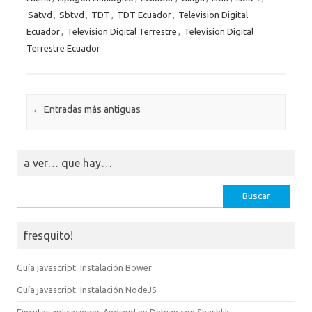
Satvd
,
Sbtvd
,
TDT
,
TDT Ecuador
,
Television Digital
Ecuador
,
Television Digital Terrestre
,
Television Digital
Terrestre Ecuador
Navegación de entradas
←
Entradas más antiguas
a ver… que hay…
Buscar:
fresquito!
Guía javascript. Instalación Bower
Guía javascript. Instalación NodeJS
Ejecutar aplicaciones Android en Debian con Shashlik