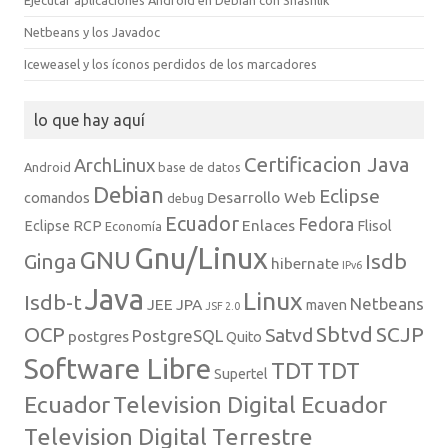
Netbeans y los Javadoc
Iceweasel y los íconos perdidos de los marcadores
lo que hay aquí
Certificacion Java
ArchLinux
Android
base de datos
Debian
Eclipse
Desarrollo Web
comandos
debug
Ecuador
Fedora
Enlaces
Eclipse RCP
Flisol
Economía
Gnu/Linux
GNU
Isdb
Ginga
hibernate
IPv6
Java
Linux
Isdb-t
Netbeans
JEE
JPA
maven
JSF 2.0
Sbtvd
SCJP
OCP
Satvd
PostgreSQL
postgres
Quito
Software Libre
TDT
TDT
Supertel
Ecuador
Television Digital Ecuador
Television Digital Terrestre