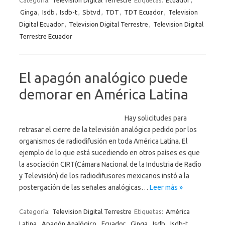
Categoría:
Television Digital Terrestre
Etiquetas:
Ecuador
,
Ginga
,
Isdb
,
Isdb-t
,
Sbtvd
,
TDT
,
TDT Ecuador
,
Television
Digital Ecuador
,
Television Digital Terrestre
,
Television Digital
Terrestre Ecuador
El apagón analógico puede
demorar en América Latina
Hay solicitudes para
retrasar el cierre de la televisión analógica pedido por los
organismos de radiodifusión en toda América Latina. El
ejemplo de lo que está sucediendo en otros países es que
la asociación CIRT(Cámara Nacional de la Industria de Radio
y Televisión) de los radiodifusores mexicanos instó a la
postergación de las señales analógicas…
Leer más »
Categoría:
Television Digital Terrestre
Etiquetas:
América
Latina
,
Apagón Analógico
,
Ecuador
,
Ginga
,
Isdb
,
Isdb-t
,