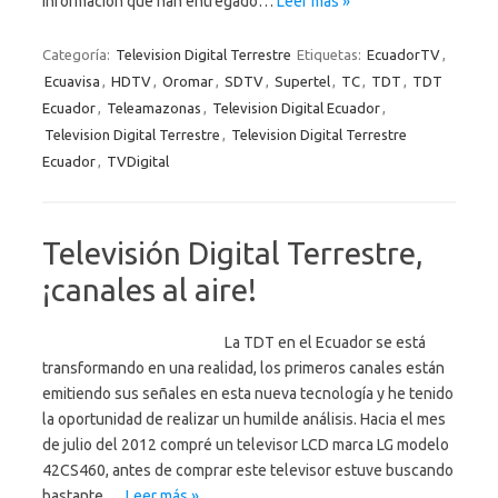
información que han entregado…
Leer más »
Categoría:
Television Digital Terrestre
Etiquetas:
EcuadorTV
,
Ecuavisa
,
HDTV
,
Oromar
,
SDTV
,
Supertel
,
TC
,
TDT
,
TDT
Ecuador
,
Teleamazonas
,
Television Digital Ecuador
,
Television Digital Terrestre
,
Television Digital Terrestre
Ecuador
,
TVDigital
Televisión Digital Terrestre,
¡canales al aire!
La TDT en el Ecuador se está
transformando en una realidad, los primeros canales están
emitiendo sus señales en esta nueva tecnología y he tenido
la oportunidad de realizar un humilde análisis. Hacia el mes
de julio del 2012 compré un televisor LCD marca LG modelo
42CS460, antes de comprar este televisor estuve buscando
bastante,…
Leer más »