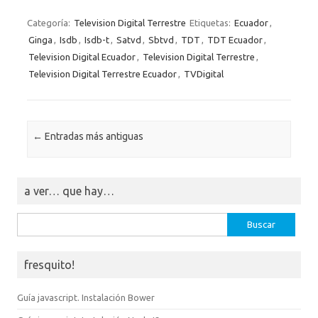
Categoría:
Television Digital Terrestre
Etiquetas:
Ecuador
,
Ginga
,
Isdb
,
Isdb-t
,
Satvd
,
Sbtvd
,
TDT
,
TDT Ecuador
,
Television Digital Ecuador
,
Television Digital Terrestre
,
Television Digital Terrestre Ecuador
,
TVDigital
Navegación de entradas
←
Entradas más antiguas
a ver… que hay…
Buscar:
fresquito!
Guía javascript. Instalación Bower