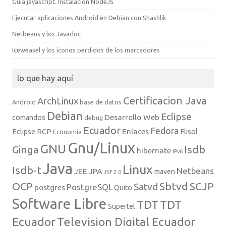
Guía javascript. Instalación NodeJS
Ejecutar aplicaciones Android en Debian con Shashlik
Netbeans y los Javadoc
Iceweasel y los íconos perdidos de los marcadores
lo que hay aquí
Certificacion Java
ArchLinux
Android
base de datos
Debian
Eclipse
Desarrollo Web
comandos
debug
Ecuador
Fedora
Enlaces
Eclipse RCP
Flisol
Economía
Gnu/Linux
GNU
Isdb
Ginga
hibernate
IPv6
Java
Linux
Isdb-t
Netbeans
JEE
JPA
maven
JSF 2.0
Sbtvd
SCJP
OCP
Satvd
PostgreSQL
postgres
Quito
Software Libre
TDT
TDT
Supertel
Ecuador
Television Digital Ecuador