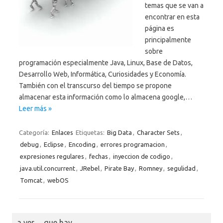
temas que se van a
encontrar en esta
página es
principalmente
sobre
programación especialmente Java, Linux, Base de Datos,
Desarrollo Web, Informática, Curiosidades y Economía.
También con el transcurso del tiempo se propone
almacenar esta información como lo almacena google,…
Leer más »
Categoría:
Enlaces
Etiquetas:
Big Data
,
Character Sets
,
debug
,
Eclipse
,
Encoding
,
errores programacion
,
expresiones regulares
,
fechas
,
inyeccion de codigo
,
java.util.concurrent
,
JRebel
,
Pirate Bay
,
Romney
,
segulidad
,
Tomcat
,
webOS
a ver… que hay…