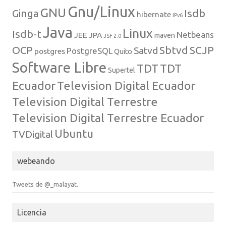
Gnu/Linux
GNU
Isdb
Ginga
hibernate
IPv6
Java
Linux
Isdb-t
Netbeans
JEE
JPA
maven
JSF 2.0
Sbtvd
SCJP
OCP
Satvd
PostgreSQL
postgres
Quito
Software Libre
TDT
TDT
Supertel
Ecuador
Television Digital Ecuador
Television Digital Terrestre
Television Digital Terrestre Ecuador
Ubuntu
TVDigital
webeando
Tweets de @_malayat.
Licencia