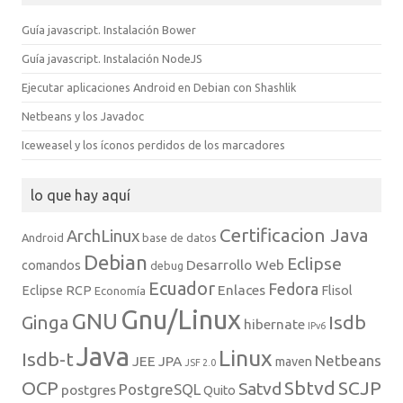
Guía javascript. Instalación Bower
Guía javascript. Instalación NodeJS
Ejecutar aplicaciones Android en Debian con Shashlik
Netbeans y los Javadoc
Iceweasel y los íconos perdidos de los marcadores
lo que hay aquí
Certificacion Java
ArchLinux
Android
base de datos
Debian
Eclipse
Desarrollo Web
comandos
debug
Ecuador
Fedora
Enlaces
Eclipse RCP
Flisol
Economía
Gnu/Linux
GNU
Isdb
Ginga
hibernate
IPv6
Java
Linux
Isdb-t
Netbeans
JEE
JPA
maven
JSF 2.0
Sbtvd
SCJP
OCP
Satvd
PostgreSQL
postgres
Quito