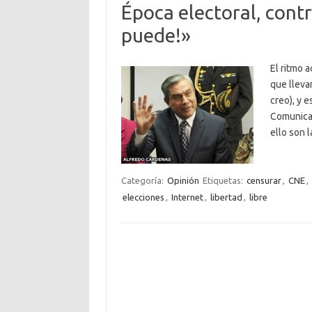
Época electoral, contr
puede!»
El ritmo 
que lleva
creo), y e
Comunicac
ello son 
Categoría:
Opinión
Etiquetas:
censurar
,
CNE
,
elecciones
,
Internet
,
libertad
,
libre