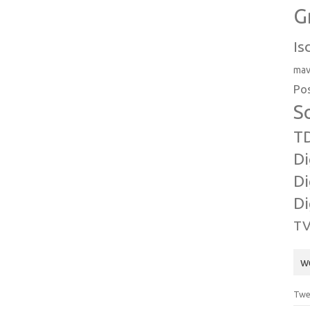
G
Is
ma
Po
S
T
Di
Di
Di
TV
w
Twe