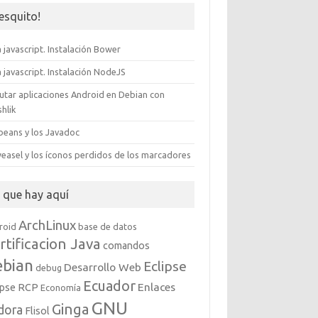
resquito!
 javascript. Instalación Bower
 javascript. Instalación NodeJS
cutar aplicaciones Android en Debian con
hlik
beans y los Javadoc
weasel y los íconos perdidos de los marcadores
o que hay aquí
ArchLinux
roid
base de datos
rtificacion Java
comandos
ebian
Eclipse
Desarrollo Web
debug
Ecuador
Enlaces
ipse RCP
Economía
GNU
Ginga
dora
Flisol