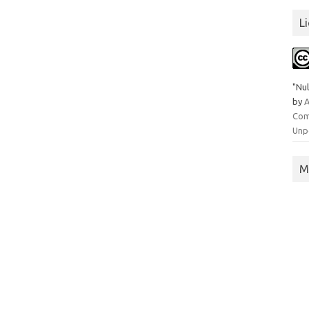
L
"Nul
by
A
Com
Unp
M