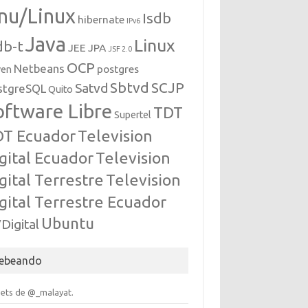
nu/Linux
Isdb
hibernate
IPv6
Java
Linux
db-t
JEE
JPA
JSF 2.0
OCP
Netbeans
postgres
ven
Sbtvd
SCJP
Satvd
stgreSQL
Quito
oftware Libre
TDT
Supertel
DT Ecuador
Television
gital Ecuador
Television
gital Terrestre
Television
gital Terrestre Ecuador
Ubuntu
Digital
ebeando
ets de @_malayat.