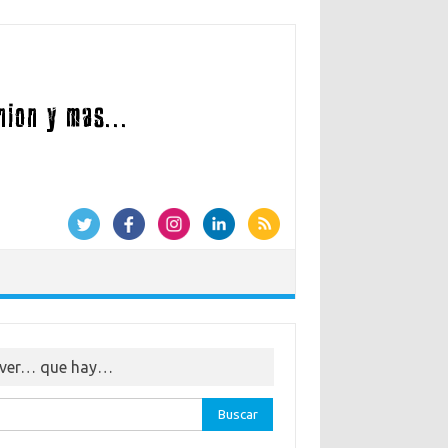
 ver… que hay…
car: