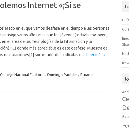
olemos Internet «¡Si se
f
Guía
acelerado en el que vamos desfasa en el tiempo a las personas
Guía
n consigo varios años mas que los jóvenes(todavía soy joven,
Eje
s en el área de las Tecnologías de la Información y la
Shas
ión(TIC) donde más apreciable es este desfase. Muestra de
Net
las declaraciones[1] sorprendentes, ridículas e…
Leer más »
Ice
Concejo Nacional Electoral
,
Domingo Paredes
,
Ecuador
,
l
And
Ce
D
Ecl
Fe