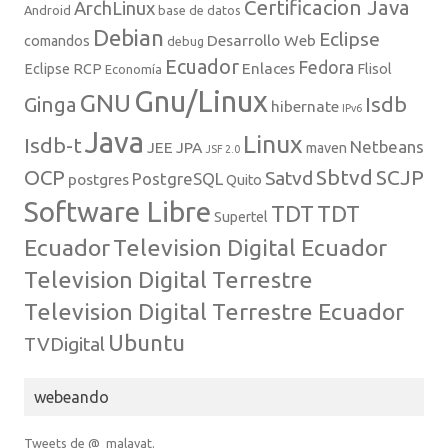
Certificacion Java
ArchLinux
Android
base de datos
Debian
Eclipse
Desarrollo Web
comandos
debug
Ecuador
Fedora
Enlaces
Eclipse RCP
Flisol
Economía
Gnu/Linux
GNU
Isdb
Ginga
hibernate
IPv6
Java
Linux
Isdb-t
Netbeans
JEE
JPA
maven
JSF 2.0
Sbtvd
SCJP
OCP
Satvd
PostgreSQL
postgres
Quito
Software Libre
TDT
TDT
Supertel
Ecuador
Television Digital Ecuador
Television Digital Terrestre
Television Digital Terrestre Ecuador
Ubuntu
TVDigital
webeando
Tweets de @_malayat.