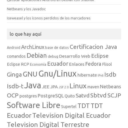
Netbeans y los Javadoc
Iceweasel y los íconos perdidos de los marcadores
lo que hay aquí
Certificacion Java
ArchLinux
Android
base de datos
Debian
Eclipse
Desarrollo Web
comandos
debug
Ecuador
Fedora
Enlaces
Eclipse RCP
Flisol
Economía
Gnu/Linux
GNU
Isdb
Ginga
hibernate
IPv6
Java
Linux
Isdb-t
Netbeans
JEE
JPA
maven
JSF 2.0
Sbtvd
SCJP
OCP
Satvd
PostgreSQL
postgres
Quito
Software Libre
TDT
TDT
Supertel
Ecuador
Television Digital Ecuador
Television Digital Terrestre