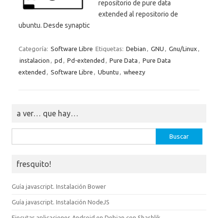
repositorio de pure data
extended al repositorio de
ubuntu. Desde synaptic
Categoría:
Software Libre
Etiquetas:
Debian
,
GNU
,
Gnu/Linux
,
instalacion
,
pd
,
Pd-extended
,
Pure Data
,
Pure Data
extended
,
Software Libre
,
Ubuntu
,
wheezy
a ver… que hay…
Buscar:
fresquito!
Guía javascript. Instalación Bower
Guía javascript. Instalación NodeJS
Ejecutar aplicaciones Android en Debian con Shashlik