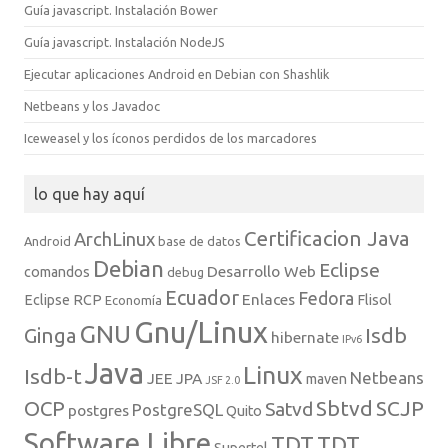
Guía javascript. Instalación Bower
Guía javascript. Instalación NodeJS
Ejecutar aplicaciones Android en Debian con Shashlik
Netbeans y los Javadoc
Iceweasel y los íconos perdidos de los marcadores
lo que hay aquí
Certificacion Java
ArchLinux
Android
base de datos
Debian
Eclipse
Desarrollo Web
comandos
debug
Ecuador
Fedora
Enlaces
Eclipse RCP
Flisol
Economía
Gnu/Linux
GNU
Isdb
Ginga
hibernate
IPv6
Java
Linux
Isdb-t
Netbeans
JEE
JPA
maven
JSF 2.0
Sbtvd
SCJP
OCP
Satvd
PostgreSQL
postgres
Quito
Software Libre
TDT
TDT