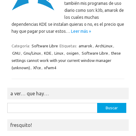
también mis programas de uso
diario como son: k3b, amarok de
los cuales muchas
dependencias KDE se instalan quieras o no, es el precio que
hay que pagar por usar estos…
Leer más »
Categoría:
Software Libre
Etiquetas:
amarok
,
ArchLinux
,
GNU
,
Gnu/Linux
,
KDE
,
Linux
,
oxigen
,
Software Libre
,
these
settings cannot work with your current window manager
(unknown)
,
Xfce
,
xfwm4
a ver… que hay…
Buscar:
fresquito!