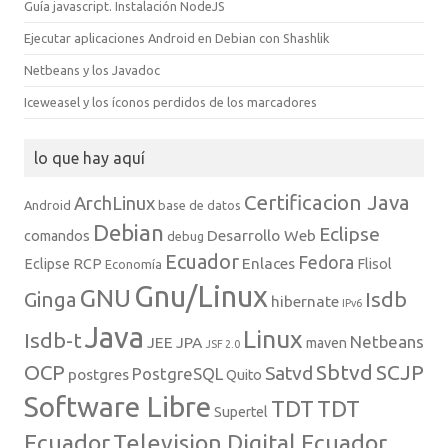
Guía javascript. Instalación NodeJS
Ejecutar aplicaciones Android en Debian con Shashlik
Netbeans y los Javadoc
Iceweasel y los íconos perdidos de los marcadores
lo que hay aquí
Certificacion Java
ArchLinux
Android
base de datos
Debian
Eclipse
Desarrollo Web
comandos
debug
Ecuador
Fedora
Enlaces
Eclipse RCP
Flisol
Economía
Gnu/Linux
GNU
Isdb
Ginga
hibernate
IPv6
Java
Linux
Isdb-t
Netbeans
JEE
JPA
maven
JSF 2.0
Sbtvd
SCJP
OCP
Satvd
PostgreSQL
postgres
Quito
Software Libre
TDT
TDT
Supertel
Ecuador
Television Digital Ecuador