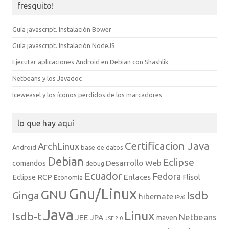
fresquito!
Guía javascript. Instalación Bower
Guía javascript. Instalación NodeJS
Ejecutar aplicaciones Android en Debian con Shashlik
Netbeans y los Javadoc
Iceweasel y los íconos perdidos de los marcadores
lo que hay aquí
Certificacion Java
ArchLinux
Android
base de datos
Debian
Eclipse
Desarrollo Web
comandos
debug
Ecuador
Fedora
Enlaces
Eclipse RCP
Flisol
Economía
Gnu/Linux
GNU
Isdb
Ginga
hibernate
IPv6
Java
Linux
Isdb-t
Netbeans
JEE
JPA
maven
JSF 2.0