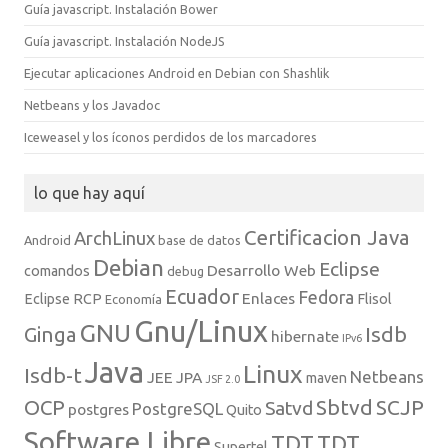
Guía javascript. Instalación Bower
Guía javascript. Instalación NodeJS
Ejecutar aplicaciones Android en Debian con Shashlik
Netbeans y los Javadoc
Iceweasel y los íconos perdidos de los marcadores
lo que hay aquí
Certificacion Java
ArchLinux
Android
base de datos
Debian
Eclipse
Desarrollo Web
comandos
debug
Ecuador
Fedora
Enlaces
Eclipse RCP
Flisol
Economía
Gnu/Linux
GNU
Isdb
Ginga
hibernate
IPv6
Java
Linux
Isdb-t
Netbeans
JEE
JPA
maven
JSF 2.0
Sbtvd
SCJP
OCP
Satvd
PostgreSQL
postgres
Quito
Software Libre
TDT
TDT
Supertel