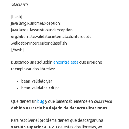
GlassFish
[bash]
java.lang.RuntimeException:
java.lang.ClassNotFoundException:
org.hibernate.validator.internal.cdi.interceptor
.ValidationInterceptor glassfish
[/bash]
Buscando una solución
encontré esta
que propone
reemplazar dos librerías:
bean-validator.jar
bean-validator-cdi.jar
Que tienen un
bug
y que lamentablemente en
GlassFish
debido a Oracle ha dejado de dar actualizaciones.
Para resolver el problema tienen que descargar una
versión superior a la 2.3
de estas dos librerías, yo