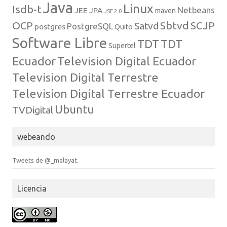
Java
Linux
Isdb-t
Netbeans
JEE
JPA
maven
JSF 2.0
Sbtvd
SCJP
OCP
Satvd
PostgreSQL
postgres
Quito
Software Libre
TDT
TDT
Supertel
Ecuador
Television Digital Ecuador
Television Digital Terrestre
Television Digital Terrestre Ecuador
Ubuntu
TVDigital
webeando
Tweets de @_malayat.
Licencia