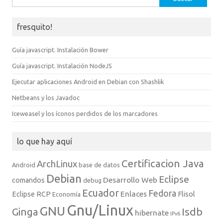
fresquito!
Guía javascript. Instalación Bower
Guía javascript. Instalación NodeJS
Ejecutar aplicaciones Android en Debian con Shashlik
Netbeans y los Javadoc
Iceweasel y los íconos perdidos de los marcadores
lo que hay aquí
Certificacion Java
ArchLinux
Android
base de datos
Debian
Eclipse
Desarrollo Web
comandos
debug
Ecuador
Fedora
Enlaces
Eclipse RCP
Flisol
Economía
Gnu/Linux
GNU
Isdb
Ginga
hibernate
IPv6