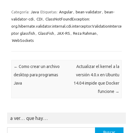
Categoría:
Java
Etiquetas:
Angular
,
bean-validator
,
bean-
validator-cdi
,
CDI
,
ClassNotFoundException:
org.hibernate.validator.internal.cdi.interceptor.ValidationInterce
ptor glassfish
,
GlassFish
,
JAX-RS
,
Reza Rahman
,
WebSockets
Navegación de entradas
←
Como crear un archivo
Actualizar el kernel a la
desktop para programas
versión 4.0.x en Ubuntu
Java
14.04 impide que Docker
funcione
→
a ver… que hay…
Buscar: